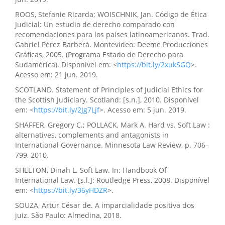
ROOS, Stefanie Ricarda; WOISCHNIK, Jan. Código de Ética
Judicial: Un estudio de derecho comparado con
recomendaciones para los países latinoamericanos. Trad.
Gabriel Pérez Barberá. Montevideo: Deeme Producciones
Gráficas, 2005. (Programa Estado de Derecho para
Sudamérica). Disponível em: <
https://bit.ly/2xukSGQ
>.
Acesso em: 21 jun. 2019.
SCOTLAND. Statement of Principles of Judicial Ethics for
the Scottish Judiciary. Scotland: [s.n.], 2010. Disponível
em: <
https://bit.ly/2Jg7Ljf
>. Acesso em: 5 jun. 2019.
SHAFFER, Gregory C.; POLLACK, Mark A. Hard vs. Soft Law :
alternatives, complements and antagonists in
International Governance. Minnesota Law Review, p. 706–
799, 2010.
SHELTON, Dinah L. Soft Law. In: Handbook Of
International Law. [s.l.]: Routledge Press, 2008. Disponível
em: <
https://bit.ly/36yHDZR
>.
SOUZA, Artur César de. A imparcialidade positiva dos
juiz. São Paulo: Almedina, 2018.