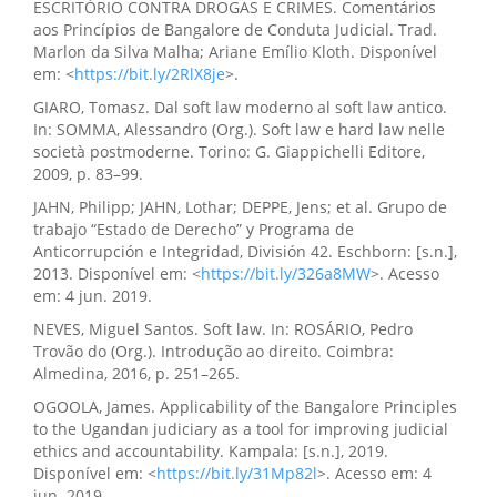
ESCRITÓRIO CONTRA DROGAS E CRIMES. Comentários
aos Princípios de Bangalore de Conduta Judicial. Trad.
Marlon da Silva Malha; Ariane Emílio Kloth. Disponível
em: <
https://bit.ly/2RlX8je
>.
GIARO, Tomasz. Dal soft law moderno al soft law antico.
In: SOMMA, Alessandro (Org.). Soft law e hard law nelle
società postmoderne. Torino: G. Giappichelli Editore,
2009, p. 83–99.
JAHN, Philipp; JAHN, Lothar; DEPPE, Jens; et al. Grupo de
trabajo “Estado de Derecho” y Programa de
Anticorrupción e Integridad, División 42. Eschborn: [s.n.],
2013. Disponível em: <
https://bit.ly/326a8MW
>. Acesso
em: 4 jun. 2019.
NEVES, Miguel Santos. Soft law. In: ROSÁRIO, Pedro
Trovão do (Org.). Introdução ao direito. Coimbra:
Almedina, 2016, p. 251–265.
OGOOLA, James. Applicability of the Bangalore Principles
to the Ugandan judiciary as a tool for improving judicial
ethics and accountability. Kampala: [s.n.], 2019.
Disponível em: <
https://bit.ly/31Mp82l
>. Acesso em: 4
jun. 2019.