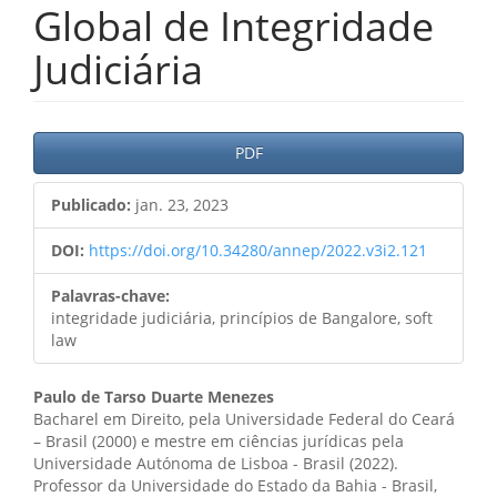
Global de Integridade
Judiciária
Barra
PDF
lateral
Publicado:
jan. 23, 2023
de
artigos
DOI:
https://doi.org/10.34280/annep/2022.v3i2.121
Palavras-chave:
integridade judiciária, princípios de Bangalore, soft
law
Conteúdo
Paulo de Tarso Duarte Menezes
Bacharel em Direito, pela Universidade Federal do Ceará
do
– Brasil (2000) e mestre em ciências jurídicas pela
Universidade Autónoma de Lisboa - Brasil (2022).
artigo
Professor da Universidade do Estado da Bahia - Brasil,