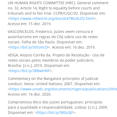
UN HUMAN RIGHTS COMMITTEE (HRC). General comment
no. 32, Article 14, Right to equality before courts and
tribunals and to fair trial. CCPR/C/GC/32. Disponível em:
<
https://www.refworld.org/docid/478b2b2f2.html
>.
Acesso em: 15 dez. 2019.
VASCONCELOS, Frederico. Juízes veem censura e
autoritarismo em regras do CNJ sobre uso de redes
sociais. Folha de São Paulo. Disponível em:
<
https://bit.ly/35tsmcD
>. Acesso em: 16 dez. 2019.
VEIGA, Aloysio Corrêa da. Projeto de Resolução - Uso de
redes sociais pelos membros do poder judiciário.
Brasília: [s.n.], 2019. Disponível em:
<
https://bit.ly/38BwhWF
>.
Commentary on the Bangalore principles of judicial
conduct. Viena: United Nations, 2007. Disponível em:
<
https://www.unodc.org/documents/nigeria/publications/Othe
Acesso em: 16 dez. 2020.
Compromisso ético dos juízes portugueses: princípios
para a qualidade e responsabilidade. Lisboa: [s.n.], 2009.
Disponível em: <
https://bit.ly/38Gv3JF
>.