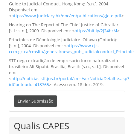
Guide to Judicial Conduct. Hong Kong: [s.n.], 2004.
Disponível em:
<
https://www.judiciary.hk/doc/en/publications/gjc_e.pdf
>.
Hearing on The Report of The Chief Justice of Gibraltar.
[s.l.: s.n.], 2009. Disponível em: <
https://bit.ly/2J24brM
>.
Principles de Déontologie Judiciaire. Ottawa (Ontario):
[s.n.], 2004. Disponível em: <
https://www.cjc-
ccm.gc.ca/cmslib/general/news_pub_judicialconduct_Principle
STF nega extradição de empresário turco naturalizado
brasileiro Ali Sipahi. Brasília, Brasil: [s.n., s.d.]. Disponível
em:
<
http://noticias.stf.jus.br/portal/cms/verNoticiaDetalhe.asp?
idConteudo=418765
>. Acesso em: 18 dez. 2019.
Enviar
Enviar Submissão
Submissão
Qualis CAPES