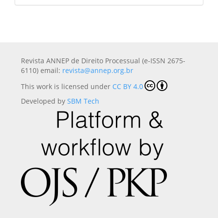
Revista ANNEP de Direito Processual (e-ISSN 2675-
6110) email:
revista@annep.org.br
This work is licensed under
CC BY 4.0
Developed by
SBM Tech