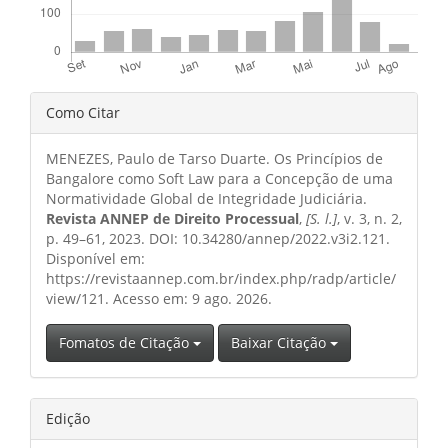
Detalhes
Como Citar
do
MENEZES, Paulo de Tarso Duarte. Os Princípios de
artigo
Bangalore como Soft Law para a Concepção de uma
Normatividade Global de Integridade Judiciária.
Revista ANNEP de Direito Processual
,
[S. l.]
, v. 3, n. 2,
p. 49–61, 2023. DOI: 10.34280/annep/2022.v3i2.121.
Disponível em:
https://revistaannep.com.br/index.php/radp/article/
view/121. Acesso em: 9 ago. 2026.
Fomatos de Citação
Baixar Citação
Edição