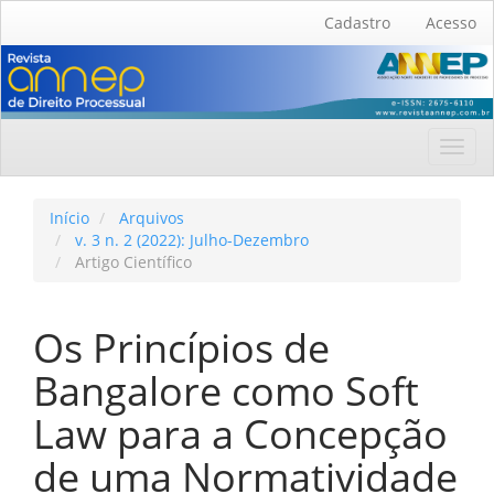
Navegação
Cadastro
Acesso
Principal
Conteúdo
principal
Barra
Lateral
Toggl
navig
Início
Arquivos
v. 3 n. 2 (2022): Julho-Dezembro
Artigo Científico
Os Princípios de
Bangalore como Soft
Law para a Concepção
de uma Normatividade