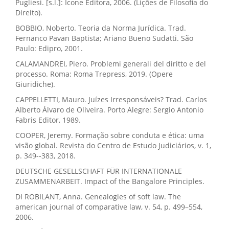
Pugliesi. [s.l.]: Ícone Editora, 2006. (Lições de Filosofia do
Direito).
BOBBIO, Noberto. Teoria da Norma Jurídica. Trad.
Fernanco Pavan Baptista; Ariano Bueno Sudatti. São
Paulo: Edipro, 2001.
CALAMANDREI, Piero. Problemi generali del diritto e del
processo. Roma: Roma Trepress, 2019. (Opere
Giuridiche).
CAPPELLETTI, Mauro. Juízes Irresponsáveis? Trad. Carlos
Alberto Álvaro de Oliveira. Porto Alegre: Sergio Antonio
Fabris Editor, 1989.
COOPER, Jeremy. Formação sobre conduta e ética: uma
visão global. Revista do Centro de Estudo Judiciários, v. 1,
p. 349--383, 2018.
DEUTSCHE GESELLSCHAFT FÜR INTERNATIONALE
ZUSAMMENARBEIT. Impact of the Bangalore Principles.
DI ROBILANT, Anna. Genealogies of soft law. The
american journal of comparative law, v. 54, p. 499–554,
2006.