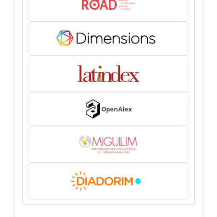
OpenAlex