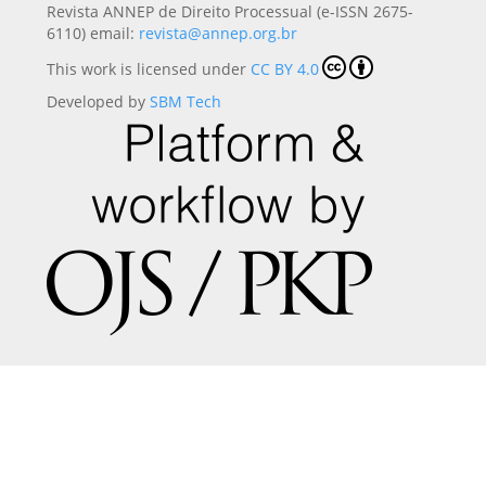
Revista ANNEP de Direito Processual (e-ISSN 2675-
6110) email:
revista@annep.org.br
This work is licensed under
CC BY 4.0
Developed by
SBM Tech