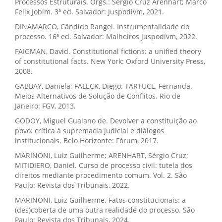
Processos Estruturais. Orgs.: Sérgio Cruz Arenhart; Marco
Felix Jobim. 3ª ed. Salvador: Juspodivm, 2021.
DINAMARCO, Cândido Rangel. Instrumentalidade do
processo. 16ª ed. Salvador: Malheiros Juspodivm, 2022.
FAIGMAN, David. Constitutional fictions: a unified theory
of constitutional facts. New York: Oxford University Press,
2008.
GABBAY, Daniela; FALECK, Diego; TARTUCE, Fernanda.
Meios Alternativos de Solução de Conflitos. Rio de
Janeiro: FGV, 2013.
GODOY, Miguel Gualano de. Devolver a constituição ao
povo: crítica à supremacia judicial e diálogos
institucionais. Belo Horizonte: Fórum, 2017.
MARINONI, Luiz Guilherme; ARENHART, Sérgio Cruz;
MITIDIERO, Daniel. Curso de processo civil: tutela dos
direitos mediante procedimento comum. Vol. 2. São
Paulo: Revista dos Tribunais, 2022.
MARINONI, Luiz Guilherme. Fatos constitucionais: a
(des)coberta de uma outra realidade do processo. São
Paulo: Revista dos Tribunais, 2024.