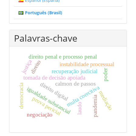
Español (España)
Português (Brasil)
Palavras-chave
direito penal e processo penal
justiça
direito
instabilidade processual
poder
recuperação judicial
tomada de decisão apoiada
calmon de passos
direito digital
democracia
multa coercitiva
igualdade substancial
mediação
pandemia
prova pericial
laudo
negociação