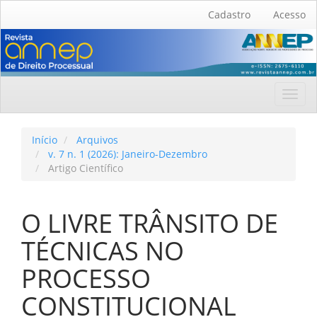
Navegação
Cadastro
Acesso
Principal
Conteúdo
principal
Barra
Lateral
Toggl
navig
Início
Arquivos
v. 7 n. 1 (2026): Janeiro-Dezembro
Artigo Científico
O LIVRE TRÂNSITO DE
TÉCNICAS NO
PROCESSO
CONSTITUCIONAL