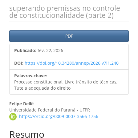
superando premissas no controle
de constitucionalidade (parte 2)
Barra
PDF
lateral
Publicado:
fev. 22, 2026
de
artigos
DOI:
https://doi.org/10.34280/annep/2026.v7i1.240
Palavras-chave:
Processo constitucional, Livre trânsito de técnicas,
Tutela adequada do direito
Conteúdo
Felipe Dellê
Universidade Federal do Paraná - UFPR
do
https://orcid.org/0009-0007-3566-1756
artigo
Resumo
principal