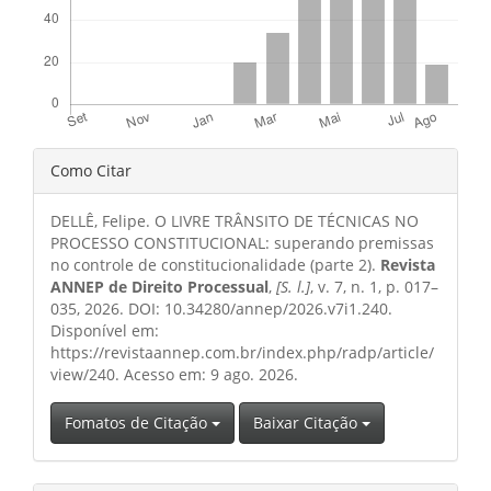
Detalhes
Como Citar
do
DELLÊ, Felipe. O LIVRE TRÂNSITO DE TÉCNICAS NO
artigo
PROCESSO CONSTITUCIONAL: superando premissas
no controle de constitucionalidade (parte 2).
Revista
ANNEP de Direito Processual
,
[S. l.]
, v. 7, n. 1, p. 017–
035, 2026. DOI: 10.34280/annep/2026.v7i1.240.
Disponível em:
https://revistaannep.com.br/index.php/radp/article/
view/240. Acesso em: 9 ago. 2026.
Fomatos de Citação
Baixar Citação