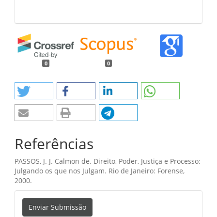
0
0
Referências
PASSOS, J. J. Calmon de. Direito, Poder, Justiça e Processo:
Julgando os que nos Julgam. Rio de Janeiro: Forense,
2000.
Enviar
Enviar Submissão
Submissão