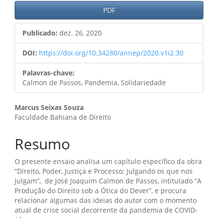
Barra
PDF
lateral
Publicado:
dez. 26, 2020
de
artigos
DOI:
https://doi.org/10.34280/annep/2020.v1i2.30
Palavras-chave:
Calmon de Passos, Pandemia, Solidariedade
Conteúdo
Marcus Seixas Souza
Faculdade Bahiana de Direito
do
artigo
Resumo
principal
O presente ensaio analisa um capítulo específico da obra
“Direito, Poder, Justiça e Processo: Julgando os que nos
Julgam”, de José Joaquim Calmon de Passos, intitulado “A
Produção do Direito sob a Ótica do Dever”, e procura
relacionar algumas das ideias do autor com o momento
atual de crise social decorrente da pandemia de COVID-