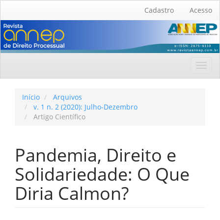
Navegação
Cadastro
Acesso
Principal
Conteúdo
principal
Barra
Lateral
Toggl
navig
Início
Arquivos
v. 1 n. 2 (2020): Julho-Dezembro
Artigo Científico
Pandemia, Direito e
Solidariedade: O Que
Diria Calmon?