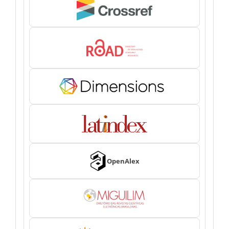
OpenAlex