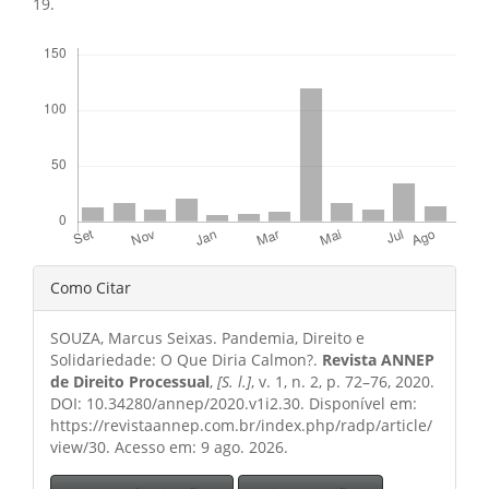
19.
Downloads
Detalhes
Como Citar
do
SOUZA, Marcus Seixas. Pandemia, Direito e
artigo
Solidariedade: O Que Diria Calmon?.
Revista ANNEP
de Direito Processual
,
[S. l.]
, v. 1, n. 2, p. 72–76, 2020.
DOI: 10.34280/annep/2020.v1i2.30. Disponível em:
https://revistaannep.com.br/index.php/radp/article/
view/30. Acesso em: 9 ago. 2026.