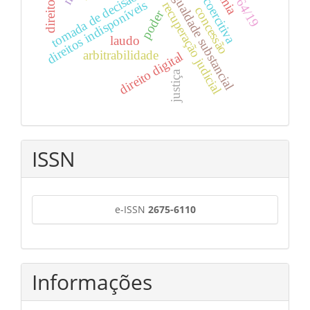
multa coercitiva
tomada de decisão apoiada
igualdade substancial
direitos indisponíveis
recuperação judicial
direito
concessão
poder
laudo
arbitrabilidade
direito digital
justiça
ISSN
e-ISSN
2675-6110
Informações