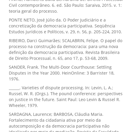
Civil contemporâneo. 6. ed. São Paulo: Saraiva, 2015. v. 1:
teoria geral do processo.
PONTE NETO, José Júlio da. O Poder Judiciário e a
concretização da democracia participativa. Seqüência
Estudos Jurídicos e Políticos, v. 29, n. 56, p. 205-224, 2010.
RIBEIRO, Darci Guimarães; SCALABRIN, Felipe. O papel do
processo na construção da democracia: para uma nova
definição da democracia participativa. Revista Brasileira
de Direito Processual, n. 65, ano 17, p. 53-68, 2009.
SANDER, Frank. The Multi-Door Courthouse: Settling
Disputes in the Year 2000. HeinOnline: 3 Barrister 18,
1976.
______. Varieties of dispute processing. In: Levin, L. A.;
Russel, W. R. (Orgs.). The pound conference: perspectives
on justice in the future. Saint Paul: Leo Levin & Russel R.
Wheeler, 1979.
SARDAGNA, Laurence; BARBOSA, Cláudia Maria.
Fortalecimento da cidadania ativa por meio da
autocomposição e da democracia participativa não
idealizada por meio da mediação. Revista da Faculdade