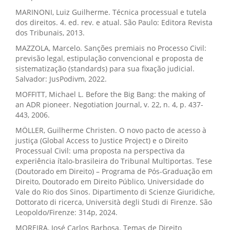
MARINONI, Luiz Guilherme. Técnica processual e tutela
dos direitos. 4. ed. rev. e atual. São Paulo: Editora Revista
dos Tribunais, 2013.
MAZZOLA, Marcelo. Sanções premiais no Processo Civil:
previsão legal, estipulação convencional e proposta de
sistematização (standards) para sua fixação judicial.
Salvador: JusPodivm, 2022.
MOFFITT, Michael L. Before the Big Bang: the making of
an ADR pioneer. Negotiation Journal, v. 22, n. 4, p. 437-
443, 2006.
MÖLLER, Guilherme Christen. O novo pacto de acesso à
justiça (Global Access to Justice Project) e o Direito
Processual Civil: uma proposta na perspectiva da
experiência ítalo-brasileira do Tribunal Multiportas. Tese
(Doutorado em Direito) – Programa de Pós-Graduação em
Direito, Doutorado em Direito Público, Universidade do
Vale do Rio dos Sinos. Dipartimento di Scienze Giuridiche,
Dottorato di ricerca, Università degli Studi di Firenze. São
Leopoldo/Firenze: 314p, 2024.
MOREIRA, José Carlos Barbosa. Temas de Direito