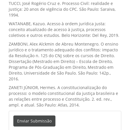
TUCCI, José Rogério Cruz e. Processo Civil: realidade e
justiça: 20 anos de vigência do CPC. São Paulo: Saraiva,
1994.
WATANABE, Kazuo. Acesso à ordem jurídica justa:
conceito atualizado de acesso à justiça, processos
coletivos e outros estudos. Belo Horizonte: Del Rey, 2019.
ZAMBONI, Alex Alckmin de Abreu Montenegro. O ensino
jurídico e o tratamento adequado dos conflitos: impacto
da Resolução n. 125 do CNJ sobre os cursos de Direito.
Dissertação (Mestrado em Direito) – Escola de Direito,
Programa de Pós-Graduação em Direito, Mestrado em
Direito, Universidade de São Paulo. São Paulo: 142p.,
2016.
ZANETI JÚNIOR, Hermes. A constitucionalização do
processo: o modelo constitucional da justiça brasileira e
as relações entre processo e Constituição. 2. ed. rev.,
ampl. e atual. São Paulo: Atlas, 2014.
Enviar
Enviar Submissão
Submissão