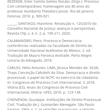
REZENDE, Ester Camila Gomes Norato. (Orgs.). Processo
Civil contemporâneo: homenagem aos 80 anos do
professor Humberto Theodoro Júnior. Rio de Janeiro:
Forense, 2018. p. 909-921.
______; SANTIAGO, Hiasmine. Resolução n. 125/2010 do
Conselho Nacional de Justiça: avanços e perspectivas.
Revista CNJ, v. 4, n. 2, p. 199-211, 2020.
CALAMANDREI, Piero. Processo e Democracia:
conferências realizadas na Faculdade de Direito da
Universidade Nacional Autônoma do México. 2. ed.
Tradução de Mauro Fonseca Andrade. Porto Alegre:
Livraria do Advogado, 2018.
CARLOS, Helio Antunes; LIMA, Jéssica Mendes de; SILVA,
Thays Conceição Cabidelli da Silva. Democracia e direito
processual: o papel do NCPC no exercício da cidadania.
In: Congresso de Processo Civil Internacional, 3, 2018,
Vitória (ES). Anais do Congresso de Processo Civil
Internacional, Vitória: UFES, 2018. p. 123-138.
CHIOVENDA, Giuseppe. Instituições de Direito Processual
Civil. Tradução de J. Guimarães Menegale. São Paulo:
Saraiva, 1969. v. 2: as relações processuais, a relação