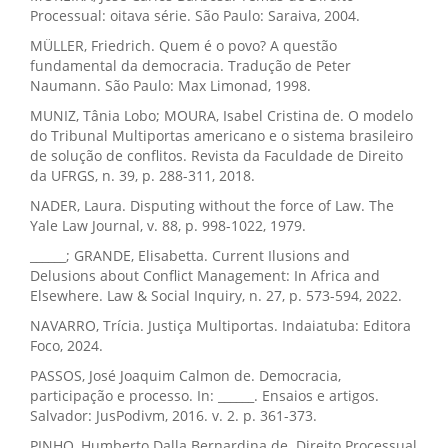
Processual: oitava série. São Paulo: Saraiva, 2004.
MÜLLER, Friedrich. Quem é o povo? A questão
fundamental da democracia. Tradução de Peter
Naumann. São Paulo: Max Limonad, 1998.
MUNIZ, Tânia Lobo; MOURA, Isabel Cristina de. O modelo
do Tribunal Multiportas americano e o sistema brasileiro
de solução de conflitos. Revista da Faculdade de Direito
da UFRGS, n. 39, p. 288-311, 2018.
NADER, Laura. Disputing without the force of Law. The
Yale Law Journal, v. 88, p. 998-1022, 1979.
______; GRANDE, Elisabetta. Current Ilusions and
Delusions about Conflict Management: In Africa and
Elsewhere. Law & Social Inquiry, n. 27, p. 573-594, 2022.
NAVARRO, Trícia. Justiça Multiportas. Indaiatuba: Editora
Foco, 2024.
PASSOS, José Joaquim Calmon de. Democracia,
participação e processo. In: ______. Ensaios e artigos.
Salvador: JusPodivm, 2016. v. 2. p. 361-373.
PINHO, Humberto Dalla Bernardina de. Direito Processual