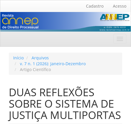
Navegação
Cadastro
Acesso
Principal
Conteúdo
principal
Barra
Lateral
Toggl
navig
Início
Arquivos
v. 7 n. 1 (2026): Janeiro-Dezembro
Artigo Científico
DUAS REFLEXÕES
SOBRE O SISTEMA DE
JUSTIÇA MULTIPORTAS