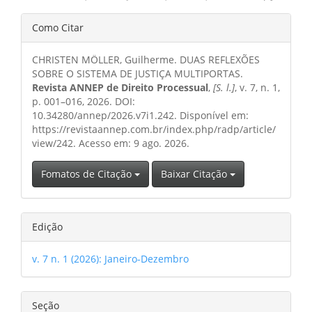
Detalhes
Como Citar
do
CHRISTEN MÖLLER, Guilherme. DUAS REFLEXÕES
artigo
SOBRE O SISTEMA DE JUSTIÇA MULTIPORTAS.
Revista ANNEP de Direito Processual
,
[S. l.]
, v. 7, n. 1,
p. 001–016, 2026. DOI:
10.34280/annep/2026.v7i1.242. Disponível em:
https://revistaannep.com.br/index.php/radp/article/
view/242. Acesso em: 9 ago. 2026.
Fomatos de Citação
Baixar Citação
Edição
v. 7 n. 1 (2026): Janeiro-Dezembro
Seção