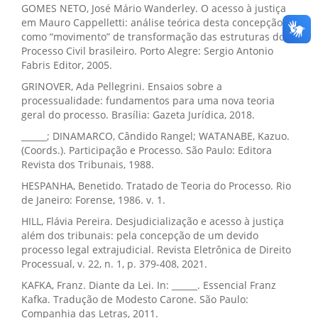
GOMES NETO, José Mário Wanderley. O acesso à justiça
em Mauro Cappelletti: análise teórica desta concepção
como “movimento” de transformação das estruturas do
Processo Civil brasileiro. Porto Alegre: Sergio Antonio
Fabris Editor, 2005.
GRINOVER, Ada Pellegrini. Ensaios sobre a
processualidade: fundamentos para uma nova teoria
geral do processo. Brasília: Gazeta Jurídica, 2018.
______; DINAMARCO, Cândido Rangel; WATANABE, Kazuo.
(Coords.). Participação e Processo. São Paulo: Editora
Revista dos Tribunais, 1988.
HESPANHA, Benetido. Tratado de Teoria do Processo. Rio
de Janeiro: Forense, 1986. v. 1.
HILL, Flávia Pereira. Desjudicialização e acesso à justiça
além dos tribunais: pela concepção de um devido
processo legal extrajudicial. Revista Eletrônica de Direito
Processual, v. 22, n. 1, p. 379-408, 2021.
KAFKA, Franz. Diante da Lei. In: ______. Essencial Franz
Kafka. Tradução de Modesto Carone. São Paulo:
Companhia das Letras, 2011.