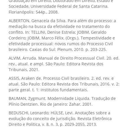
Graduação em Direito, Doutorado em Direito, Estado e
Sociedade, Universidade Federal de Santa Catarina.
Florianópolis: 544p., 2008.
ALBERTON, Genaceía da Silva. Para além do processo: a
mediação na busca da efetividade no tratamento do
conflito. In: TELLINI, Denise Estrela; JOBIM, Geraldo
Cordeiro; JOBIM, Marco Félix. (Orgs.). Tempestividade e
efetividade processual: novos rumos do Processo Civil
brasileiro. Caxias do Sul: Plenum, 2010. p. 203-225.
ALVIM, Arruda. Manual de Direito Processual Civil. 20. ed.
rev., atual. e ampl. São Paulo: Editora Revista dos
Tribunais, 2021.
ASSIS, Araken de. Processo Civil brasileiro. 2. ed. rev. e
atual. São Paulo: Editora Revista dos Tribunais, 2016. v. 2:
parte geral. t. 1: institutos fundamentais.
BAUMAN, Zygmunt. Modernidade Líquida. Tradução de
Plínio Dentzien. Rio de Janeiro: Zahar, 2001.
BEDUSCHI, Leonardo; HÜLSE, Levi. Anotações sobre a
evolução do conceito de jurisdição. Revista Eletrônica
Direito e Política, v. 8, n. 3, p. 2029-2055, 2013.