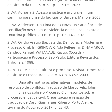
de Direito da UFRGS, n. 51, p. 117-139, 2023.
SILVA, Adriana S. Acesso à justiça e arbitragem: um
caminho para crise do Judiciário. Barueri: Manole, 2005.
SILVA, Anderson Luis Lima da. O Novo CPC: audiência de
conciliação nos casos de violência doméstica. Revista da
Doutrina Jurídica, v. 110, n. 1, p. 129-145, 2018.
SILVA, Ovidio Araújo Baptista da. Democracia Moderna e
Processo Civil. In: GRINOVER, Ada Pellegrini; DINAMARCO,
Cândido Rangel; WATANABE, Kazuo. (Coords.).
Participação e Processo. São Paulo: Editora Revista dos
Tribunais, 1988.
TARUFFO, Michele. Cultura e processo. Rivista Trimestrale
di Diritto e Procedura Civile, v. 63, p. 63-92, 2009.
______. Uma alternativa às alternativas: modelos de
resolução de conflitos. Tradução de Marco Félix Jobim. In:
______. Ensaios sobre o Processo Civil: escritos sobre
processo e justiça civil. Organização e revisão de
tradução de Darci Guimarães Ribeiro. Porto Alegre:
Livraria do Advogado, 2017. p. 28-43.