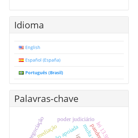
Idioma
English
Español (España)
Português (Brasil)
Palavras-chave
negociação
poder judiciário
lei 13.964/19
pandemia
mediação