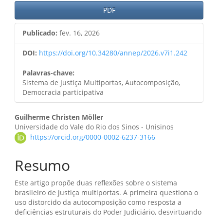
Barra
PDF
lateral
Publicado:
fev. 16, 2026
de
artigos
DOI:
https://doi.org/10.34280/annep/2026.v7i1.242
Palavras-chave:
Sistema de Justiça Multiportas, Autocomposição,
Democracia participativa
Conteúdo
Guilherme Christen Möller
Universidade do Vale do Rio dos Sinos - Unisinos
do
https://orcid.org/0000-0002-6237-3166
artigo
Resumo
principal
Este artigo propõe duas reflexões sobre o sistema
brasileiro de justiça multiportas. A primeira questiona o
uso distorcido da autocomposição como resposta a
deficiências estruturais do Poder Judiciário, desvirtuando